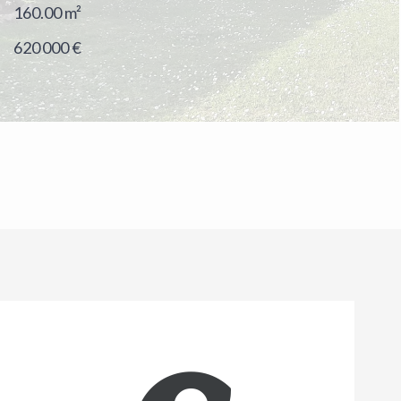
160.00
m²
620 000 €