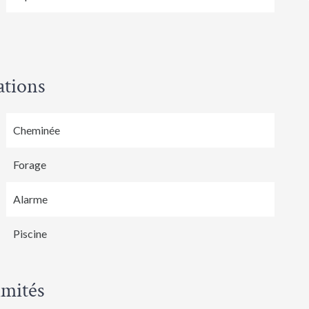
ations
Cheminée
Forage
Alarme
Piscine
imités